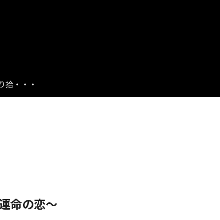
り拾・・・
運命の恋～