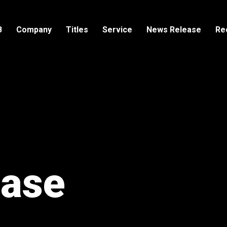
B
Company
Titles
Service
News Release
Re
ease