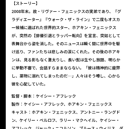
【ストーリー】
2008年末。故・リヴァー・フェニックスの実弟であり、『グ
ラディエーター』『ウォーク・ザ・ライン』で二度もオスカ
ー候補に選ばれた世界的スター、ホアキン・フェニックス
が、突然の【俳優引退とラッパー転向】を宣言、突如として
表舞台から姿を消した。そのニュースは瞬く間に世界中を駆
け巡り、ファンたちは悲しみの涙にくれた。その後のホアキ
ンは、見る影もなく激太りし、長い髭は生やし放題、明らか
に挙動不審で、会話すらままならない。「彼は精神的に疲弊
し、薬物に溺れてしまったのだ…」人々はそう噂し、心から
彼を心配していた。
監督・脚本：ケイシー・アフレック
製作：ケイシー・アフレック、ホアキン・フェニックス
キャスト：ホアキン・フェニックス、アントニー・ラングド
ン、ケイリー・ペルロフ、ラリー・マクヘイル、ケイシー・
アフレック、ジャック・ニコルソン、ブルース・ウィリス、ダ