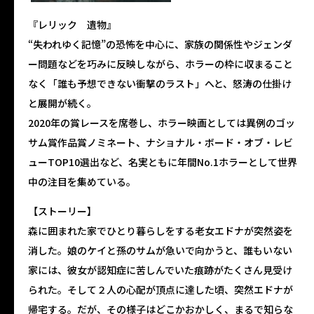
『レリック 遺物』
“失われゆく記憶”の恐怖を中心に、家族の関係性やジェンダ
ー問題などを巧みに反映しながら、ホラーの枠に収まること
なく「誰も予想できない衝撃のラスト」へと、怒涛の仕掛け
と展開が続く。
2020年の賞レースを席巻し、ホラー映画としては異例のゴッ
サム賞作品賞ノミネート、ナショナル・ボード・オブ・レビ
ューTOP10選出など、名実ともに年間No.1ホラーとして世界
中の注目を集めている。
【ストーリー】
森に囲まれた家でひとり暮らしをする老女エドナが突然姿を
消した。娘のケイと孫のサムが急いで向かうと、誰もいない
家には、彼女が認知症に苦しんでいた痕跡がたくさん見受け
られた。そして２人の心配が頂点に達した頃、突然エドナが
帰宅する。だが、その様子はどこかおかしく、まるで知らな